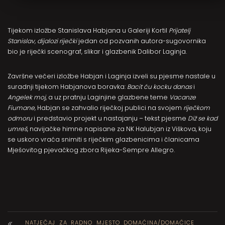
Tijekom izložbe Stanislava Habjana u Galeriji Kortil
Prijatelj
Stanislav, dijalozi riječki
jedan od pozvanih autora-sugovornika
bio je riječki scenograf, slikar i glazbenik Dalibor Laginja.
Završne večeri izložbe Habjan i Laginja izveli su pjesme nastale u
suradnji tijekom Habjanova boravka:
Bacit ću kocku danas
i
Angelek moj
, a uz pratnju Laginjine glazbene teme
Vacanze
Fiumane,
Habjan se zahvalio riječkoj publici na svojem
riječkom
odmoru
i predstavio projekt u nastajanju – tekst pjesme
Diž se kad
umreš
, navijačke himne napisane za NK Halubjan iz Viškova, koju
se uskoro vraća snimiti s riječkim glazbenicima i članicama
Mješovitog pjevačkog zbora Rijeka-Sempre Allegro.
NATJEČAJ ZA RADNO MJESTO DOMAĆINA/DOMAĆICE