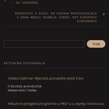
– NA ODREĐENO
AEROWAVES U RIJECI: 58 PLESNIH PROFESIONALACA
4 DANA BIRALO NAJBOLJE IZMEĐU 697 EUROPSKIH
KOREOGRAFA
Pretraga
Traži
When autocomplete results are available use up and down arrows to review and en
AKTUALNA DOGAĐANJA
Vlasta Delimar: Riječani, provjerite jeste li živi
17.06.2026. do 14.08.2026.
Galerija Kortil
/
Izložba
Inkluzivni pregled programa u HKD-u u srpnju i kolovozu