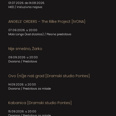
01.07.2026. do 14.08.2026.
HKD
/
Inkluzivna najava
ANGELS’ ORDERS – The Rilke Project [IVONA]
07.09.2026. u 20:00
Molo Longo (kod dizalica)
/
Plesna predstava
Nije smešno, Žarko
09.09.2026. u 20:00
Dvorana
/
Predstava
Ovo (ni)je naš grad [Dramski studio Pontes]
14.09.2026. u 20:00
Dvorana
/
Predstava za mlade
Kabanica [Dramski studio Pontes]
15.09.2026. u 20:00
Dvorana
/
Predstava za mlade