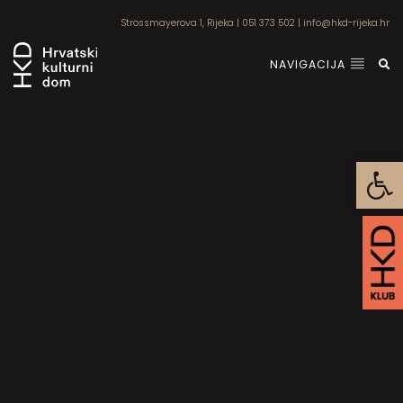
Strossmayerova 1, Rijeka
|
051 373 502
|
info@hkd-rijeka.hr
NAVIGACIJA
Open