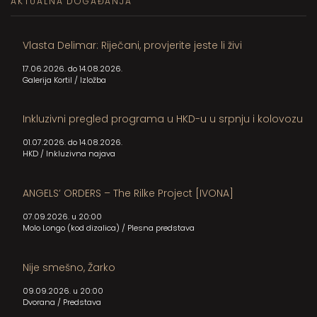
AKTUALNA DOGAĐANJA
Vlasta Delimar: Riječani, provjerite jeste li živi
17.06.2026. do 14.08.2026.
Galerija Kortil
/
Izložba
Inkluzivni pregled programa u HKD-u u srpnju i kolovozu
01.07.2026. do 14.08.2026.
HKD
/
Inkluzivna najava
ANGELS’ ORDERS – The Rilke Project [IVONA]
07.09.2026. u 20:00
Molo Longo (kod dizalica)
/
Plesna predstava
Nije smešno, Žarko
09.09.2026. u 20:00
Dvorana
/
Predstava