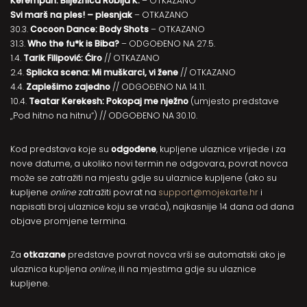
Kerempuh: Bilježnica Robija K.
– OTKAZANO
Svi marš na ples! – plesnjak
– OTKAZANO
30.3.
Cocoon Dance: Body Shots
– OTKAZANO
31.3.
Who the fu*k is Biba?
– ODGOĐENO NA 27.5.
1.4.
Tarik Filipović: Ćiro
// OTKAZANO
2.4.
Splicka scena: Mi muškarci, vi žene
// OTKAZANO
4.4.
Zaplešimo zajedno
// ODGOĐENO NA 14.11.
10.4.
Teatar Kerekesh: Pokopaj me nježno
(umjesto predstave
„Pod hitno na hitnu“)
// ODGOĐENO NA 30.10.
Kod predstava koje su
odgođene
, kupljene ulaznice vrijede i za
nove datume, a ukoliko novi termin ne odgovara, povrat novca
može se zatražiti na mjestu gdje su ulaznice kupljene (ako su
kupljene
online
zatražiti povrat na
support@mojekarte.hr
i
napisati broj ulaznice koju se vraća), najkasnije 14 dana od dana
objave promjene termina.
Za
otkazane
predstave povrat novca vrši se automatski ako je
ulaznica kupljena
online
, ili na mjestima gdje su ulaznice
kupljene.