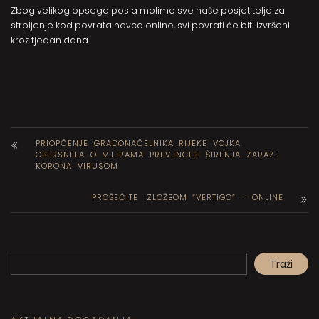
Zbog velikog opsega posla molimo sve naše posjetitelje za
strpljenje kod povrata novca online, svi povrati će biti izvršeni
kroz tjedan dana.
PRIOPĆENJE GRADONAČELNIKA RIJEKE VOJKA
OBERSNELA O MJERAMA PREVENCIJE ŠIRENJA ZARAZE
KORONA VIRUSOM
PROŠEĆITE IZLOŽBOM “VERTIGO” – ONLINE
Pretraga
Traži
When autocomplete results are available use up and down arrows to review and en