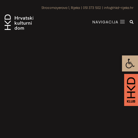
Strossmayerova 1, Rijeka
|
051 373 502
|
info@hkd-rijeka.hr
NAVIGACIJA
Open