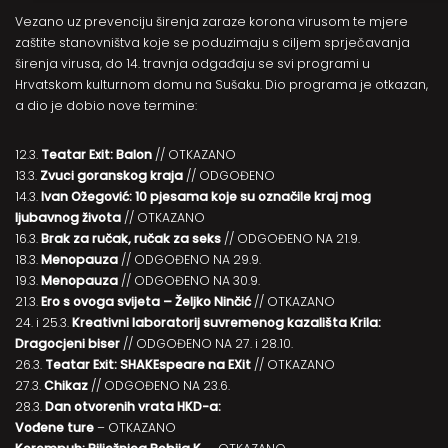
Vezano uz prevenciju širenja zaraze korona virusom te mjere
zaštite stanovništva koje se poduzimaju s ciljem sprječavanja
širenja virusa, do 14. travnja odgađaju se svi programi u
Hrvatskom kulturnom domu na Sušaku. Dio programa je otkazan,
a dio je dobio nove termine:
12.3.
Teatar Exit: Balon
// OTKAZANO
13.3.
Zvuci goranskog kraja
// ODGOĐENO
14.3.
Ivan Ožegović: 10 pjesama koje su označile kraj mog
ljubavnog života
// OTKAZANO
16.3.
Brak za ručak, ručak za seks
// ODGOĐENO NA 21.9.
18.3.
Menopauza
// ODGOĐENO NA 29.9.
19.3.
Menopauza
// ODGOĐENO NA 30.9.
21.3.
Ero s ovoga svijeta – Željko Ninčić
// OTKAZANO
24. i 25.3.
Kreativni laboratorij suvremenog kazališta Krila:
Dragocjeni biser
// ODGOĐENO NA 27. i 28.10.
26.3.
Teatar Exit: SHAKEspeare na EXit
// OTKAZANO
27.3.
Chikaz
// ODGOĐENO NA 23.6.
28.3.
Dan otvorenih vrata HKD-a:
Vođene ture
– OTKAZANO