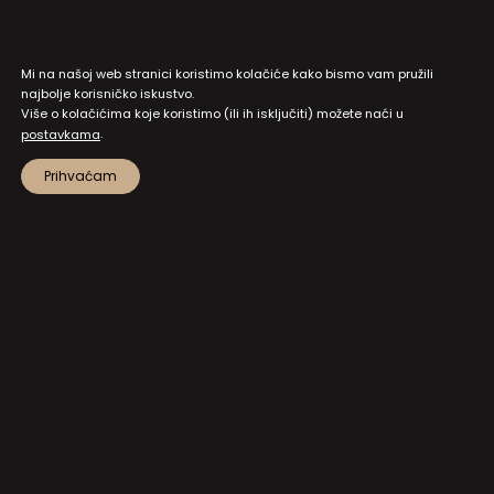
Mi na našoj web stranici koristimo kolačiće kako bismo vam pružili
najbolje korisničko iskustvo.
Više o kolačićima koje koristimo (ili ih isključiti) možete naći u
.
postavkama
Prihvaćam
MAPA STRANICA
PRISTUP INFORMACIJAMA I DOKUMENTI
ZAŠTITA OSOBNIH PODATAKA
NATJEČAJI I JAVNI POZIVI
POSTAVKE KOLAČIĆA
KONTAKT
NA VRH!