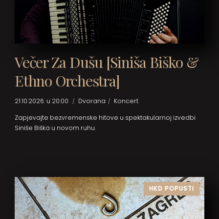
Večer Za Dušu [Siniša Biško &
Ethno Orchestra]
21.10.2026. u 20:00
Dvorana
Koncert
Zapjevajte bezvremenske hitove u spektakularnoj izvedbi
Siniše Biška u novom ruhu.
HKD POPUSTI