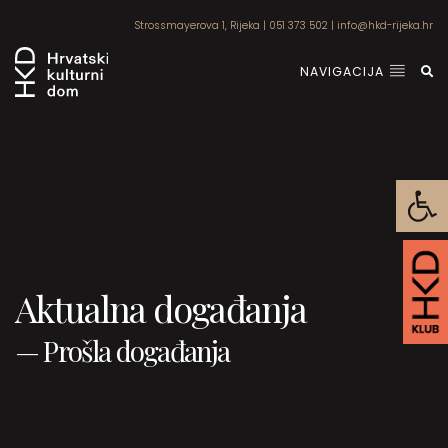
Strossmayerova 1, Rijeka
|
051 373 502
|
info@hkd-rijeka.hr
NAVIGACIJA
Open
Aktualna događanja
—
Prošla događanja