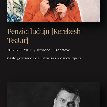
Penzići luduju [Kerekesh
Teatar]
13.11.2026. u 20:00
Dvorana
Predstava
Često govorimo da su stari ljudi kao mala djeca…