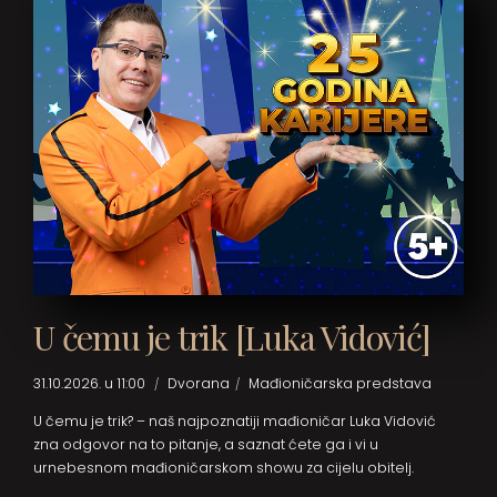
U čemu je trik [Luka Vidović]
31.10.2026. u 11:00
Dvorana
Mađioničarska predstava
U čemu je trik? – naš najpoznatiji mađioničar Luka Vidović
zna odgovor na to pitanje, a saznat ćete ga i vi u
urnebesnom mađioničarskom showu za cijelu obitelj.