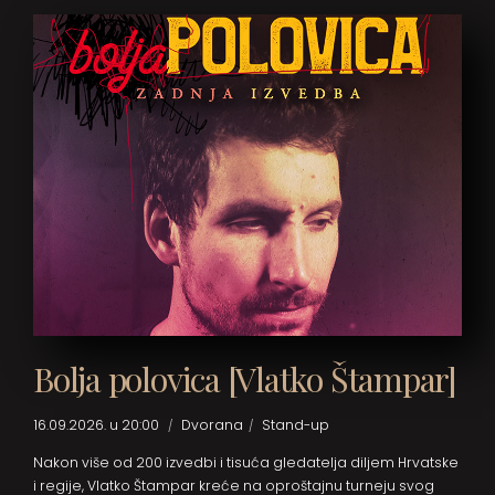
Bolja polovica [Vlatko Štampar]
16.09.2026. u 20:00
Dvorana
Stand-up
Nakon više od 200 izvedbi i tisuća gledatelja diljem Hrvatske
i regije, Vlatko Štampar kreće na oproštajnu turneju svog