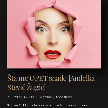
Šta me OPET snađe [Anđelka
Stević Žugić]
12.10.2026. u 20:00
Dvorana
Predstava
Šta me OPET snađe je nova komedija – monodrama