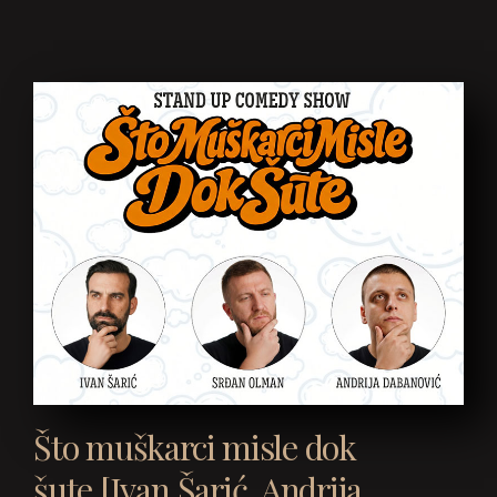
Što muškarci misle dok
šute [Ivan Šarić, Andrija