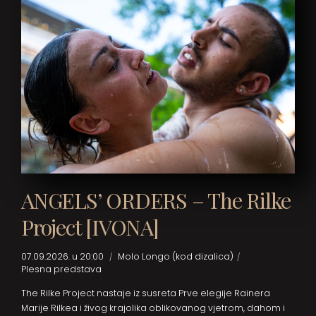
ANGELS’ ORDERS – The Rilke
Project [IVONA]
07.09.2026. u 20:00
Molo Longo (kod dizalica)
Plesna predstava
The Rilke Project nastaje iz susreta Prve elegije Rainera
Marije Rilkea i živog krajolika oblikovanog vjetrom, dahom i