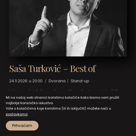
Saša Turković – Best of
24.11.2026. u 20:00
Dvorana
Stand-up
Iako se uvijek šali na račun svojih godina kao najstariji član
LAJNAP COMEDY kolektiva, fore naoko ozbiljnog poslovnog i
Mi na našoj web stranici koristimo kolačiće kako bismo vam pružili
najbolje korisničko iskustvo.
obiteljskog čovjeka u finjak odijelu definitivno nisu zastarjele.
Više o kolačićima koje koristimo (ili ih isključiti) možete naći u
.
postavkama
Prihvaćam