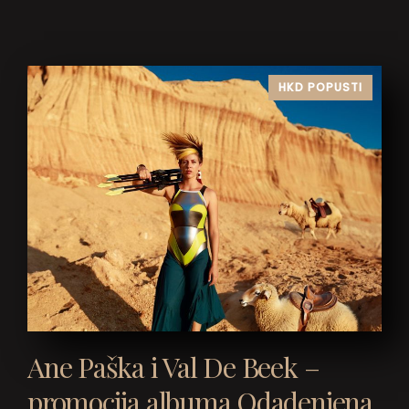
HKD POPUSTI
Ane Paška i Val De Beek –
promocija albuma Odadenjena