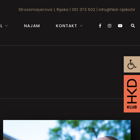
Strossmayerova 1, Rijeka
|
051 373 502
|
info@hkd-rijeka.hr
L
NAJAM
KONTAKT
Open