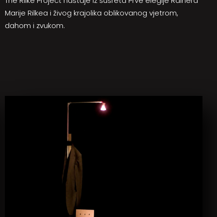
The Rilke Project nastaje iz susreta Prve elegije Rainera
Marije Rilkea i živog krajolika oblikovanog vjetrom,
dahom i zvukom.