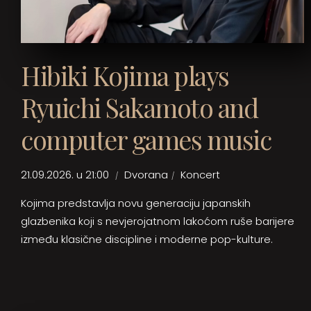
Hibiki Kojima plays
Ryuichi Sakamoto and
computer games music
21.09.2026. u 21:00
Dvorana
Koncert
Kojima predstavlja novu generaciju japanskih
glazbenika koji s nevjerojatnom lakoćom ruše barijere
između klasične discipline i moderne pop-kulture.