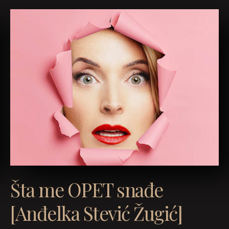
Šta me OPET snađe
[Anđelka Stević Žugić]